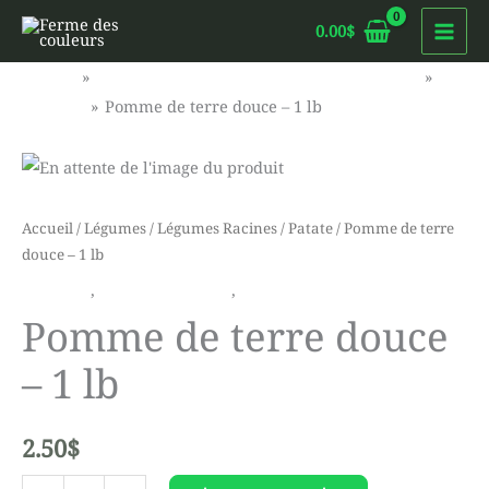
Aller
0.00
$
au
contenu
Accueil
Fruits et Légumes : Sans pesticides et frais
Produits
Pomme de terre douce – 1 lb
Accueil
/
Légumes
/
Légumes Racines
/
Patate
/ Pomme de terre
douce – 1 lb
Légumes
,
Légumes Racines
,
Patate
Pomme de terre douce
– 1 lb
2.50
$
quantité