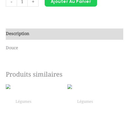
-
+
Ajouter Au Panier
de
Pomme
de
terre
Description
douce
–
Douce
1
lb
Produits similaires
Légumes
Légumes
Oignon rouge – 1
Épinard – Sac
lb
(150g)