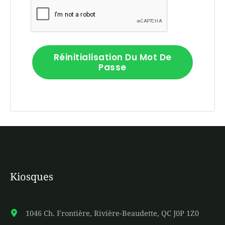
Réinitialisation Du Mot De
Passe
Kiosques
1046 Ch. Frontière, Rivière-Beaudette, QC J0P 1Z0